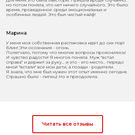
Для меня это была лавстори. Пришла вроде случайно,
но потом поняла, что нет ничего случайного. Это было
время, проведенное среди эмоциональных и
особенных людей. Это был чистый кайф!
Марина
У меня моя собственная распаковка идет до сих пор!
Блин! Эти осознания - огонь.
Полегчало, потому что многие вопросы прояснились!
И чувство радости! Я многое поняла. Муж "встал
справа" и держит за руку... и это - его место... передо
мной "встали" все мои дети, а позади - родители.
Я знала, что мне был нужен этот опыт именно сегодня.
Страшно было - пипец! Но я преодолела.
Читать все отзывы