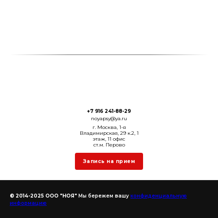
+7 916 241-88-29
noyapsy@ya.ru
г. Москва, 1-я
Владимирская, 29 к.2, 1
этаж, 11 офис
ст.м. Перово
Запись на прием
© 2014-2025 ООО "НОЯ"
Мы бережем вашу
конфиденциальную
информацию