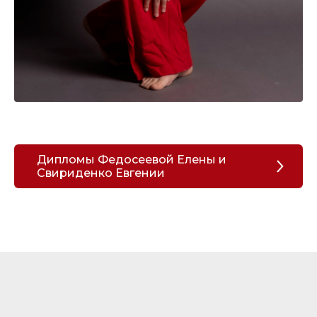
Дипломы Федосеевой Елены и
Свириденко Евгении